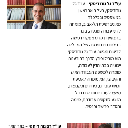
גל גורודיסקי
– עו"ד גל
סקי, בעל תואר ראשון
ים ובכלכלה
ברסיטת תל-אביב, מומחה
עבודה ופנסיה, בוגר
ינות קורס מפקחי רכישה
ח חיים ופנסיה של המכללה
 ומגשר. עו"ד גל גורודיסקי
ביל ופורץ הדרך בתובענות
ות בבתי הדין לעבודה,
 למשפט העבודה האישי
וצי, הוא מומחה לאכיפת
 עובדים, כיחידים וכקבוצות,
 לעובדים ופורשים בכל
 לתקופת עבודתם, סיומה
 פרישה ופנסיה.
עו"ד רם גורודיסקי
– בוגר תואר