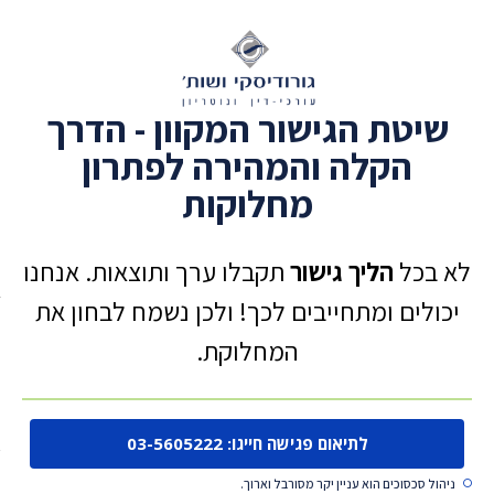
תו
אמון
טת הגישור המקוון - הדרך
הציבור,
הכי
הקלה והמהירה לפתרון
מומלצים
מחלוקות
ביותר
גוגל
ואיזי
כל
הליך גישור
תקבלו ערך ותוצאות. אנחנו
מ
2004
לים ומתחייבים לכך! ולכן נשמח לבחון את
ועד
היום
המחלוקת.
אצלנו
הליכי
הגישור
מתבצעים
במצוינות
לתיאום פגישה חייגו: 03-5605222
שיא
וללא
 סכסוכים הוא עניין יקר מסורבל וארוך.
פשרות