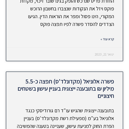
החזרת פריט שנרכש והופק בגינו שובר זיכוי, מקזזת
פוקס ויזל את הנקודות שנצברו בחשבון הרוכש
המקורי, הינו פסול ומפר את הוראות הדין. הגיעו
הצדדים להסדר פשרה לפיו תפצה פוקס
קרא עוד »
ינואר 21, 2023
פשרה אלוניאל (מקדונלד'ס) תפצה כ-5.5
מיליון ₪ בתובענה ייצוגית בעניין עישון בשטחים
חיצוניים
בתובענה ייצוגית שהגיש עו"ד רם גורודיסקי כנגד
אלוניאל בע"מ (מפעילת רשת מקדונלד'ס) בעניין
הפרת החוק למניעת עישון, שעניינה בטענה שהמשיבה