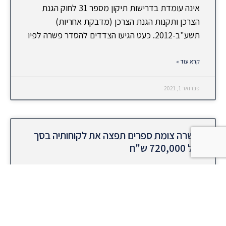
אינה עומדת בדרישות תיקון מספר 31 לחוק הגנת
הצרכן ותקנות הגנת הצרכן (מדבקת אחריות)
תשע"ב-2012. כעט הגיעו הצדדים להסדר פשרה לפיו
קרא עוד »
פברואר 1, 2021
פשרה צומת ספרים תפצה את לקוחותיה בסך
של 720,000 ש"ח
בתובענה ייצוגית שהגיש עו"ד רם גורודיסקי כנגד
צומת ספרים בעניין מבצעי הטבה על מוצר נוסף,
שעניינה בטענה שצומת ספרים נוהגת שלא לתת הנחה
מיטבית ללקוחותיה, שמימשו מבצעי הטבה על מוצר