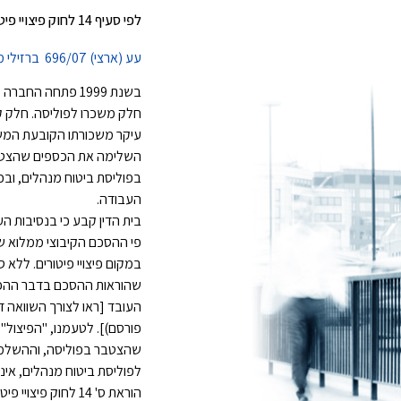
לפי סעיף 14 לחוק פיצויי פיטורים24/05/2009
עע (ארצי) 696/07 ברזילי מזרחי נ' אי. סי. איי טלקום בע"מ
בשנת 1999 פתחה 
חלק משכרו לפוליסה. חלק ק
עיקר משכורתו הקובעת המש
השלימה את הכספים שהצטברו 
בפוליסת ביטוח מנהלים, ובכ
העבודה.
בית הדין קבע כי בנסיבות ה
פי ההסכם הקיבוצי ממלוא ש
במקום פיצויי פיטורים. ללא
שהוראות ההסכם בדבר ההפרש
פורסם)]. לטעמנו, "הפיצול
לפוליסת ביטוח מנהלים, אינו
הוראת ס' 14 לחוק פיצויי פיטורים.