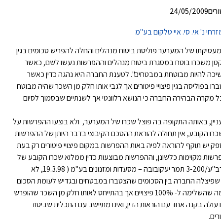
החברה מעסיקתו של המערער פוליסת ביטוח מנהלים והחלה להפריש סכומים בגין
טן משכרו בוטח במסגרת ביטוח מנהלים וההפרשות נעשו לשם, כאשר
יכה להיות מבוטחת במבטחים". לטענת החברה היא נהגה כדין כאשר
בפוליסה בגין פיצויי פיטורים אך לגבי אותו חלק מן השכר שהיה מבוטח
ל מקרה הבהירה החברה כי הנושא רלוונטי אך לשנתיים שבסמוך לסיום
עניין, באותה התקופה בה פוצל שכרו של המערער, ולא בוצעו ההפרשות על
כרו הקובע, אין תחולה להוראת ההסכם הקיבוצי בדבר היותן של ההפרשות
 ספק יש תוקף להוראה לפיה באות ההפרשות במקום פיצויי פיטורים רק בעת
ות מקוימות כלשונן, וההפרשות מבוצעות כדין ממלוא שכרו הקובע של
העובד [ראו לצורך השוואה דב"ע/3-200 תמר יעקובובה – מסעדות ומזנונים בע"מ ( 19.3.98, לא
" שפיצלה החברה בין הסכומים שהצטברו במבטחים ובגדיש לעומת הסכום
שהצטבר בפוליסה, וההשלמה שהשלימה ל- 100% פיצויים אך בהתייחס לאותו חלק מן השכר שהופרש
 עולה בקנה אחד עם הוראות הדין, ואינו מתיישב עם התכלית שביסוד