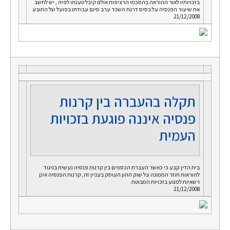
בזכויותיו לאור ההוראה בהסכמי הרציפות אולם קיבל טענתו לפיה , יש לחשב
את שיעור הפנסיה על בסיס דרגת השכר ערב סיום עבודתו בפועל של התובע
21/12/2008
תקלה בהעברה בין קרנות
פנסיה איננה פוגעת בזכויות
העמית
בית הדין קבע כי כאשר העברת הכספים בין קרנות פנסיה נעשית בניגוד
להוראות חוזר הממונה על שוק ההון העוסק בעניין זה, קרנות הפנסיה אינן
רשאיות לפגוע בזכויות המבוטח.
21/12/2008