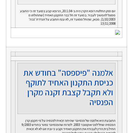
יום מתן החלטת רופא הקרן היה ב-20.1.04, הרופא קבע במועד זה כי התובע
מסוגל להמשיך לעבוד. במועד זה חל כבר התקנון האחיד (שתחולתו מ
1/10/2003). מכאן, שהחל ממועד זה, לא ענה התובע על הגדרת 'נכה'
13/11/2008
אלמנה "פיספסה" בחודש את
כניסת התקנון האחיד לתוקף
ולא תקבל קצבת זקנה מקרן
הפנסיה
התובעת היא אלמנה של פנסיונר שהיתה זכאית לפנסיה על פי תקנון קרן
הפנסיה שחל לפני אוקטובר 2003. למרות שהפנסיונר נפטר בחודש 9/2003
החיל בית הדין לעבודה את התקנון האחיד וקבע כי ובת זוגו לא לא זכאית
לפנסיה הואיל ולא הגיעה עדיין לגיל פרישה.