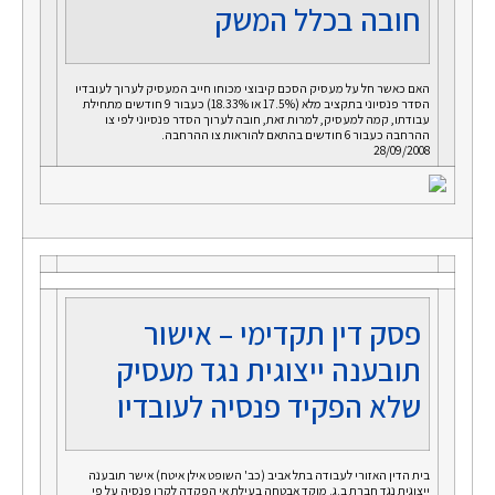
חובה בכלל המשק
האם כאשר חל על מעסיק הסכם קיבוצי מכוחו חייב המעסיק לערוך לעובדיו
הסדר פנסיוני בתקציב מלא (17.5% או 18.33%) כעבור 9 חודשים מתחילת
עבודתו, קמה למעסיק, למרות זאת, חובה לערוך הסדר פנסיוני לפי צו
ההרחבה כעבור 6 חודשים בהתאם להוראות צו ההרחבה.
28/09/2008
פסק דין תקדימי – אישור
תובענה ייצוגית נגד מעסיק
שלא הפקיד פנסיה לעובדיו
בית הדין האזורי לעבודה בתל אביב (כב' השופט אילן איטח) אישר תובענה
ייצוגית נגד חברת ב.ג. מוקד אבטחה בעילת אי הפקדה לקרן פנסיה על פי