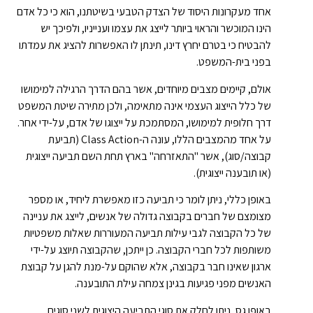
אחד מעקרונות היסוד של הצדק הטבעי בשיטתנו, הוא כי כל אדם
הינו המוכשר והראוי ביותר לייצג את עצמו וענייניו, ולפיכך יש
להבטיח כי בטרם יחרץ דינו, תינתן לו האפשרות להציג את עמדתו
בפני בית-המשפט.
אולם, קיימים מצבים מיוחדים, אשר בהם הדרך הרגילה למימושו
של כלל הייצוג העצמי אינה מתאימה, ולכן מתירה שיטת המשפט
דרך חלופית למימושו, המסתמכת על ייצוגו של אדם, על-ידי אחר.
על אחד מהמצבים הללו, עונה ה-Class Action (תביעת
קבוצה/סוג), אשר "התאזרחה" בארץ תחת השם תביעה ייצוגית
(או תובענה ייצוגית).
באופן כללי, ניתן לומר כי תביעה כזו מאפשרת ליחיד, או מספר
מצומצם של חברים בקבוצה גדולה של אנשים, לייצג את עניינה
של כל הקבוצה לגבי עילות תביעה המעוררות שאלות משפטיות
משותפות לכל חברי הקבוצה. כן ייתכן, שהקבוצה תיוצג על-ידי
ארגון שאינו חבר בקבוצה, אלא שהוקם על-מנת להגן על קבוצת
האנשים מפני פגיעות בגינן צמחה עילת התובענה.
באופן גס, ניתן לחלק את סוגי התביעה היצוגית לשני סוגים,