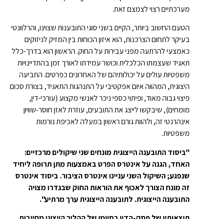
מערכתיים רצוי לצמצם זאת.
הטעם החשוב ביותר, הקיים בשני סוגי התובענות שצוינו, והרלוונטי
בעיקר לתחום הצרכנות, הוא איזון הכוחות בין המזיק לניזוקים
כאמצעי להרתעה מפני עבירות על החוק. הראשון הוא בדרך-כלל
תאגיד שעצמתו הכלכלית וכושר עמידתו לאורך זמן בהתדיינויות
משפטיות עולים על יכולותיהם של האחרונים כפרטים. התביעה
היצוגית, המהווה איום אפקטיבי על התנהגות התאגיד, בצורת סכום
פיצוי גבוה מאוד, ופיתוי כספי ניכר לאנשי מקצוע (עורכי-דין,
מומחים), שיבקשו לייצג את התובעים, עוזרת לאזן חוסר-שוויון
אינהרנטי זה, ולהוות גורם ראשון במעלה לאכיפת נורמות
משפטיות.
"ביסוד התובענה הייצוגית מונחים שני שיקולים מרכזיים:
האחד, הגנה על אינטרס הפרט באמצעות מתן תרופה ליחיד
שנפגע; השיקול השני עניינו אינטרס הציבור. ביסוד אינטרס
זה מונח הצורך לאכוף את הוראות החוק שבגדרו מצויה
התובענה הייצוגית. לתובענה הייצוגית ערך מרתיע".
תוצאותיו של פסק-הדין בסיומו של ההליך הייצוגי מחייבות