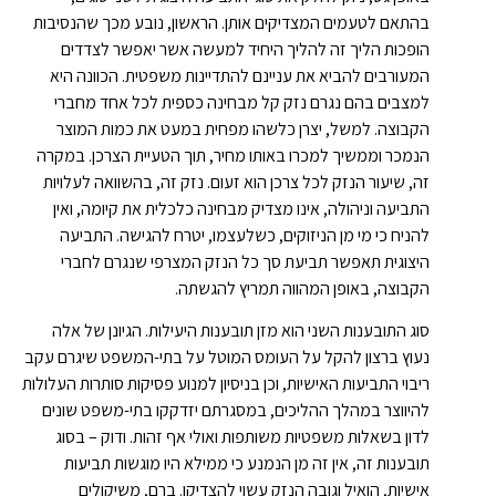
בהתאם לטעמים המצדיקים אותן. הראשון, נובע מכך שהנסיבות
הופכות הליך זה להליך היחיד למעשה אשר יאפשר לצדדים
המעורבים להביא את עניינם להתדיינות משפטית. הכוונה היא
למצבים בהם נגרם נזק קל מבחינה כספית לכל אחד מחברי
הקבוצה. למשל, יצרן כלשהו מפחית במעט את כמות המוצר
הנמכר וממשיך למכרו באותו מחיר, תוך הטעיית הצרכן. במקרה
זה, שיעור הנזק לכל צרכן הוא זעום. נזק זה, בהשוואה לעלויות
התביעה וניהולה, אינו מצדיק מבחינה כלכלית את קיומה, ואין
להניח כי מי מן הניזוקים, כשלעצמו, יטרח להגישה. התביעה
היצוגית תאפשר תביעת סך כל הנזק המצרפי שנגרם לחברי
הקבוצה, באופן המהווה תמריץ להגשתה.
סוג התובענות השני הוא מזן תובענות היעילות. הגיונן של אלה
נעוץ ברצון להקל על העומס המוטל על בתי-המשפט שיגרם עקב
ריבוי התביעות האישיות, וכן בניסיון למנוע פסיקות סותרות העלולות
להיווצר במהלך ההליכים, במסגרתם יזדקקו בתי-משפט שונים
לדון בשאלות משפטיות משותפות ואולי אף זהות. ודוק – בסוג
תובענות זה, אין זה מן הנמנע כי ממילא היו מוגשות תביעות
אישיות, הואיל וגובה הנזק עשוי להצדיקן. ברם, משיקולים